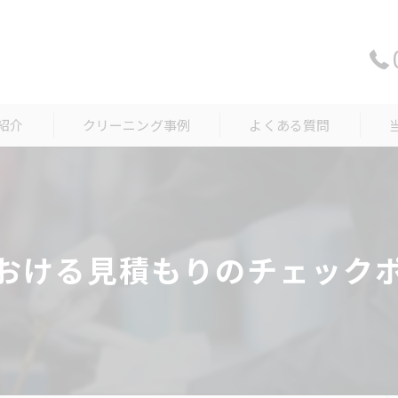
紹介
クリーニング事例
よくある質問
中
内
おける見積もりのチェック
外
新
車