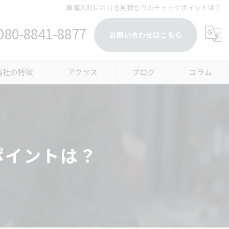
車購入時における見積もりのチェックポイントは？
080-8841-8877
お問い合わせはこちら
当社の特徴
アクセス
ブログ
コラム
古車販売
装クリーニング
ポイントは？
装クリーニング
車販売
検