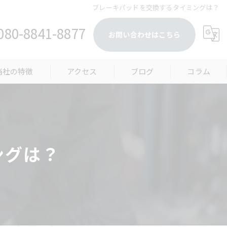
ブレーキパッドを交換するタイミングは？
080-8841-8877
お問い合わせはこちら
当社の特徴
アクセス
ブログ
コラム
古車販売
装クリーニング
ングは？
装クリーニング
車販売
検