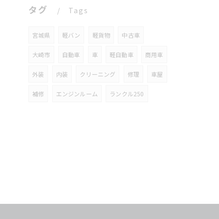
タグ
Tags
宮城県
軽バン
軽貨物
中古車
大崎市
自動車
車
軽自動車
商用車
外装
内装
クリーニング
修理
車屋
補修
エンジンルーム
ランクル250