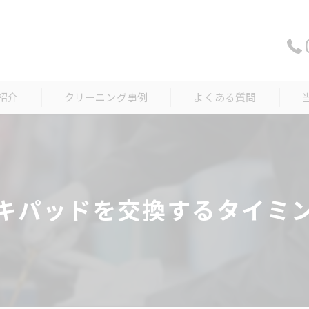
紹介
クリーニング事例
よくある質問
中
内
キパッドを交換するタイミ
外
新
車