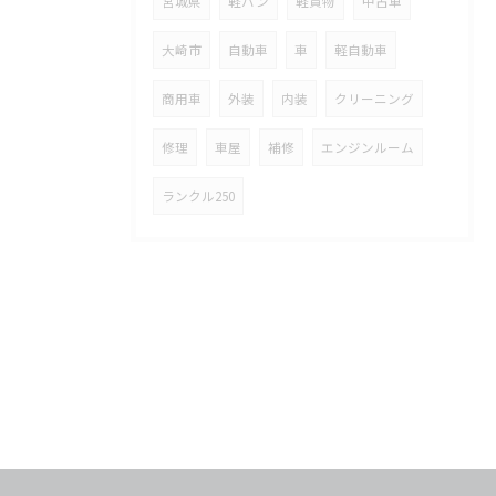
宮城県
軽バン
軽貨物
中古車
大崎市
自動車
車
軽自動車
商用車
外装
内装
クリーニング
修理
車屋
補修
エンジンルーム
ランクル250